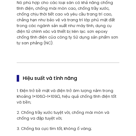
Nó phù hợp cho các loại sàn có khả năng chống
tĩnh điện, chống mài mòn cao, chống trầy xước,
chống chịu thời tiết cao và yêu cầu trang trí cao,
chẳng hạn như bảo vệ và trang trí lớp phủ mặt đất
trong các ngành sản xuất như máy tính, dụng cụ
điện tử chính xác và thiết bị liên lạc. sơn epoxy
chống tĩnh điện của công ty Sử dụng sản phẩm sơn
tự san phẳng (NC).
Hiệu suất và tính năng
1. Điện trở bề mặt và điện trở âm lượng nằm trong
khoảng 1×106Ω~1×109Ω, hiệu quả chống tĩnh điện tốt
và bền;
2. Chống trầy xước tuyệt vời, chống mài mòn và
chống va đập tuyệt vời;
3. Chống tia cực tím tốt, không ố vàng;