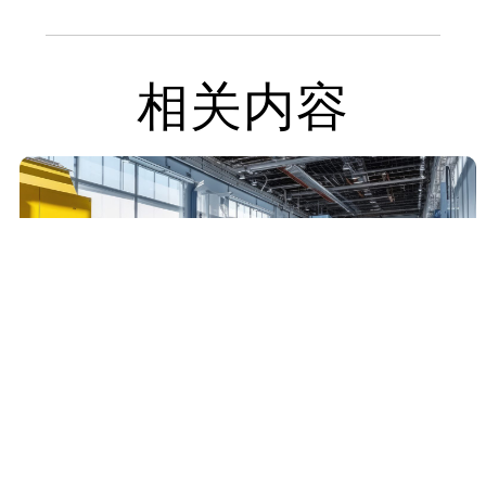
相关内容
Sàn epoxy trang trí sê-ri TTR100