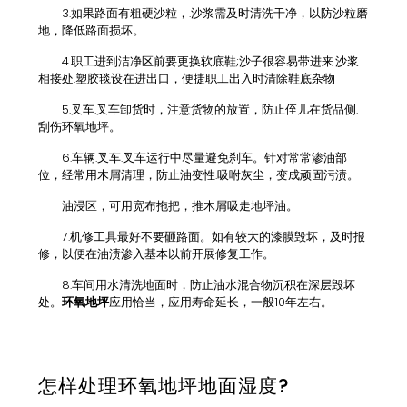
3.如果路面有粗硬沙粒，.沙浆需及时清洗干净，以防沙粒磨
地，降低路面损坏。
4.职工进到洁净区前要更换软底鞋;沙子很容易带进来.沙浆
相接处.塑胶毯设在进出口，便捷职工出入时清除鞋底杂物
5.叉车.叉车卸货时，注意货物的放置，防止侄儿在货品侧.
刮伤环氧地坪。
6.车辆.叉车.叉车运行中尽量避免刹车。针对常常渗油部
位，经常用木屑清理，防止油变性.吸咐灰尘，变成顽固污渍。
油浸区，可用宽布拖把，推木屑吸走地坪油。
7.机修工具最好不要砸路面。如有较大的漆膜毁坏，及时报
修，以便在油渍渗入基本以前开展修复工作。
8.车间用水清洗地面时，防止油水混合物沉积在深层毁坏
处。
环氧地坪
应用恰当，应用寿命延长，一般10年左右。
怎样处理环氧地坪地面湿度?