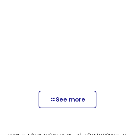
Sơn polyurethane khô nhanh
See more