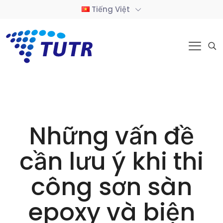
Tiếng Việt
Những vấn đề
cần lưu ý khi thi
công sơn sàn
epoxy và biện