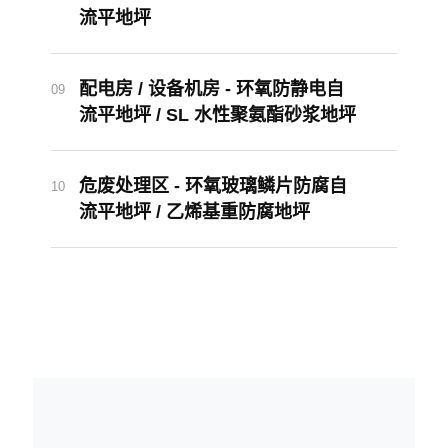
办公区 / 更衣室 - 环氧自流平 / 环氧
07
浮动彩砂自流平 / 环氧超耐磨防滑
地坪
洁净通道 - 无溶剂环氧浮动彩砂自
08
流平地坪
配电房 / 设备机房 - 环氧防静电自
09
流平地坪 / SL 水性聚氨酯砂浆地坪
危废处理区 - 环氧玻璃鳞片防腐自
10
流平地坪 / 乙烯基重防腐地坪