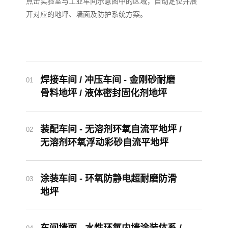
SOLUTION GUIDE
实验室与工业车间地坪
系统方案
点击实验室与工业车间示意图中的区域，自动定位并展
开对应的地坪、墙面及防护系统方案。
01
09
10
08
02
06
03
05
07
04
焊接车间 / 冲压车间 - 金刚砂耐磨
01
骨料地坪 / 液体密封固化剂地坪
装配车间 - 无溶剂环氧自流平地坪 /
02
无溶剂环氧浮动彩砂自流平地坪